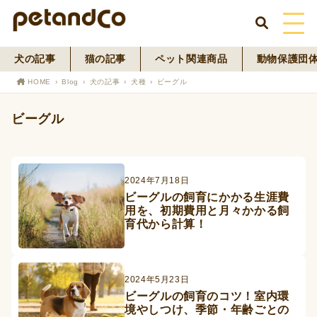
犬の記事
猫の記事
ペット関連商品
動物保護団
HOME
HOME
Blog
犬の記事
犬種
ビーグル
About Us
ビーグル
News
Blog
2024年7月18日
ビーグルの飼育にかかる生涯費
用を、初期費用と月々かかる飼
ペットフード事業
育代から計算！
寄付活動
2024年5月23日
ビーグルの飼育のコツ！室内環
境やしつけ、季節・年齢ごとの