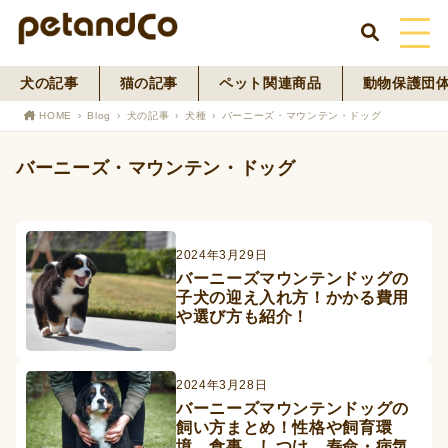
犬の記事
猫の記事
ペット関連商品
動物保護団
HOME
HOME
Blog
犬の記事
犬種
バーニーズ・マウンテン・ドッグ
About Us
バーニーズ・マウンテン・ドッグ
News
Blog
2024年3月29日
バーニーズマウンテンドッグの
子犬の迎え入れ方！かかる費用
ペットフード事業
や選び方も紹介！
寄付活動
2024年3月28日
バーニーズマウンテンドッグの
飼い方まとめ！性格や飼育環
境、食事、しつけ、寿命・病気