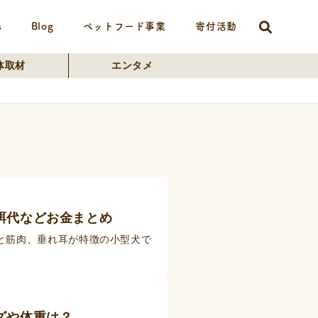
s
Blog
ペットフード事業
寄付活動
体取材
エンタメ
餌代などお金まとめ
と筋肉、垂れ耳が特徴の小型犬で
ズや体重は？