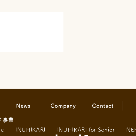
News
Company
Contact
ド事業
ne
INUHIKARI
INUHIKARI for Senior
NE