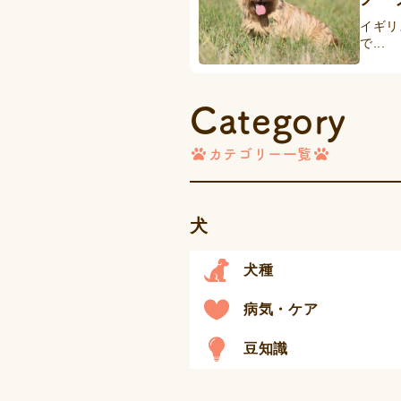
イギリ
で...
Category
カテゴリー一覧
犬
犬種
病気・ケア
豆知識