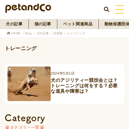
犬の記事
猫の記事
ペット関連商品
動物保護団
HOME
HOME
Blog
犬の記事
豆知識
トレーニング
About Us
トレーニング
News
Blog
2024年5月1日
犬のアジリティー競技会とは？
トレーニングは何をする？必要
ペットフード事業
な道具や障害は？
寄付活動
Category
カテゴリー一覧