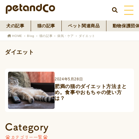
犬の記事
猫の記事
ペット関連商品
動物保護団
HOME
HOME
Blog
猫の記事
病気・ケア
ダイエット
About Us
ダイエット
News
Blog
2024年5月28日
肥満の猫のダイエット方法まと
め。食事やおもちゃの使い方
ペットフード事業
は？
寄付活動
Category
カテゴリー一覧