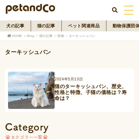
犬の記事
猫の記事
ペット関連商品
動物保護団
HOME
HOME
Blog
猫の記事
猫種
ターキッシュバン
About Us
ターキッシュバン
News
Blog
2024年5月13日
猫のターキッシュバン、歴史、
性格と特徴、子猫の価格は？寿
ペットフード事業
命は？
寄付活動
Category
カテゴリー一覧