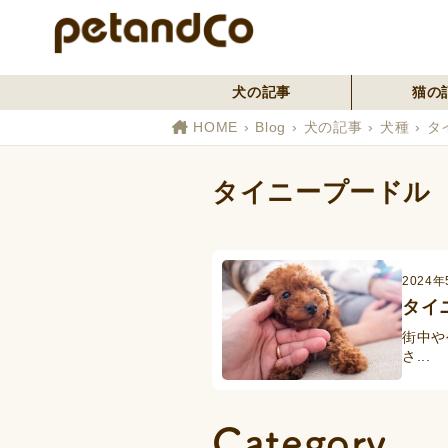
犬の記事
猫の
HOME
Blog
犬の記事
犬種
タ
タイニープードル
2024年
タイ
街中や
さ...
Category