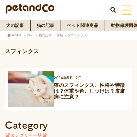
犬の記事
猫の記事
ペット関連商品
動物保護団
HOME
HOME
Blog
猫の記事
猫種
スフィンクス
About Us
スフィンクス
News
Blog
2024年5月17日
猫のスフィンクス、性格や特徴
は？体重や色、しつけは？皮膚
ペットフード事業
病に注意？
寄付活動
Category
カテゴリー一覧