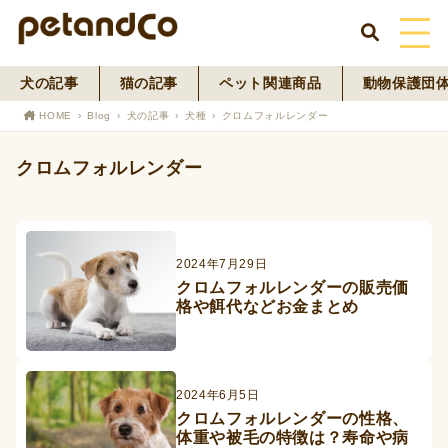
犬の記事
猫の記事
ペット関連商品
動物保護団
HOME
HOME
Blog
犬の記事
犬種
クロムフォルレンダー
About Us
クロムフォルレンダー
News
Blog
2024年7月29日
クロムフォルレンダーの販売価
ペットフード事業
格や餌代などお金まとめ
寄付活動
2024年6月5日
クロムフォルレンダーの性格、
体重や被毛の特徴は？寿命や病