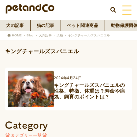
犬の記事
猫の記事
ペット関連商品
動物保護団
HOME
HOME
Blog
犬の記事
犬種
キングチャールズスパニエル
About Us
キングチャールズスパニエル
News
Blog
2024年4月24日
キングチャールズスパニエルの
性格、特徴、体重は？寿命や病
ペットフード事業
気、飼育のポイントは？
寄付活動
Category
カテゴリー一覧