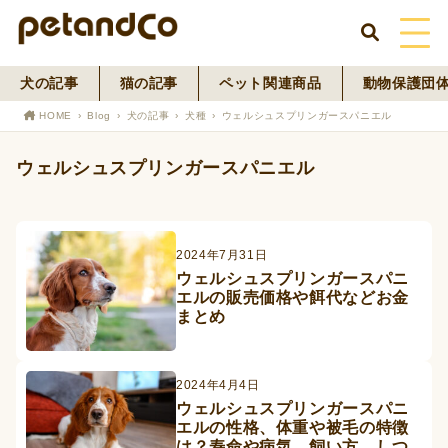
犬の記事
猫の記事
ペット関連商品
動物保護団
HOME
HOME
Blog
犬の記事
犬種
ウェルシュスプリンガースパニエル
About Us
ウェルシュスプリンガースパニエル
News
Blog
2024年7月31日
ウェルシュスプリンガースパニ
エルの販売価格や餌代などお金
ペットフード事業
まとめ
寄付活動
2024年4月4日
ウェルシュスプリンガースパニ
エルの性格、体重や被毛の特徴
は？寿命や病気、飼い方、しつ