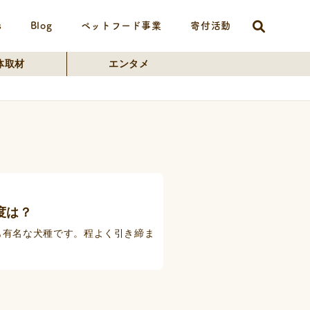
s
Blog
ペットフード事業
寄付活動
体取材
エンタメ
度は？
も有名な犬種です。程よく引き締ま