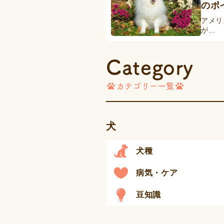
のポ
アメリ
が...
Category
カテゴリー一覧
犬
犬種
病気・ケア
豆知識