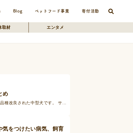
s
Blog
ペットフード事業
寄付活動
体取材
エンタメ
とめ
種改良された中型犬です。 サ...
や気をつけたい病気、飼育