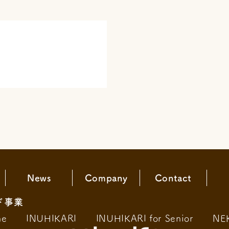
News
Company
Contact
ド事業
ne
INUHIKARI
INUHIKARI for Senior
NE