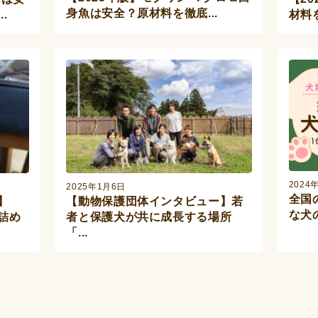
身魚は安全？原材料を徹底...
.
材料
2024
2025年1月6日
全国
】
【動物保護団体インタビュー】若
な犬
詰め
者と保護犬が共に成長する場所
「...