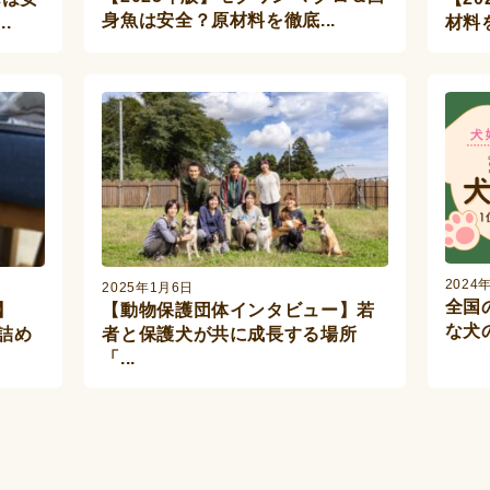
身魚は安全？原材料を徹底...
.
材料
2024
2025年1月6日
全国
】
【動物保護団体インタビュー】若
な犬
詰め
者と保護犬が共に成長する場所
「...