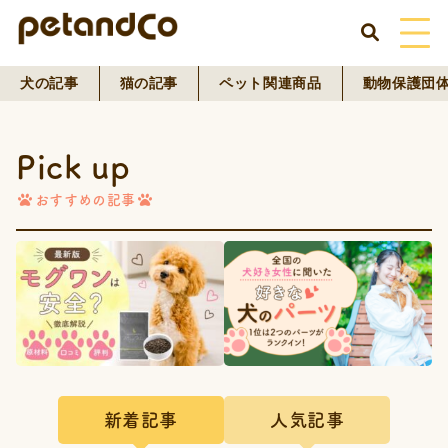
犬の記事
猫の記事
ペット関連商品
動物保護団
HOME
Pick up
About Us
おすすめの記事
News
Blog
ペットフード事業
寄付活動
新着記事
人気記事