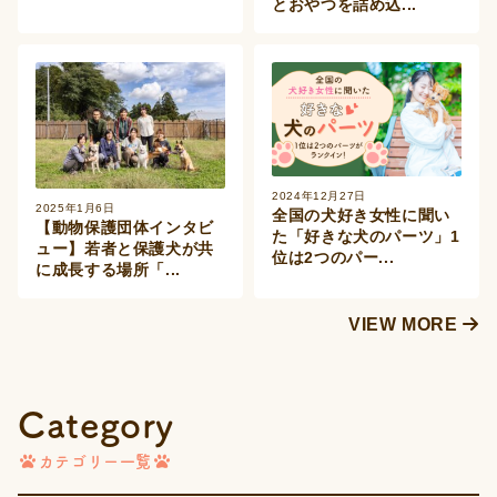
とおやつを詰め込...
2024年12月27日
2025年1月6日
全国の犬好き女性に聞い
【動物保護団体インタビ
た「好きな犬のパーツ」1
ュー】若者と保護犬が共
位は2つのパー...
に成長する場所「...
VIEW MORE
Category
カテゴリー一覧