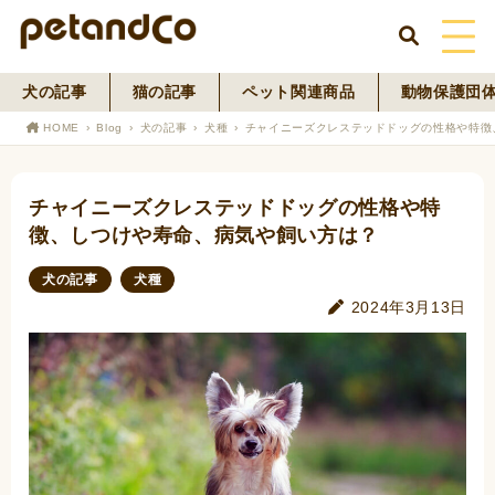
犬の記事
猫の記事
ペット関連商品
動物保護団
HOME
HOME
Blog
犬の記事
犬種
チャイニーズクレステッドドッグの性格や特徴
About Us
チャイニーズクレステッドドッグの性格や特
News
徴、しつけや寿命、病気や飼い方は？
Blog
犬の記事
犬種
2024年3月13日
ペットフード事業
寄付活動