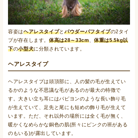
容姿は
ヘアレスタイプ
と
パウダーパフタイプ
の2タイ
プが存在します。
体高は28～33cm
、
体重は5.5kg以
下
の
小型犬
に分類されています。
ヘアレスタイプ
ヘアレスタイプは頭頂部に、人の髪の毛が生えてい
るかのような不思議な毛があるのが最大の特徴で
す。大きい立ち耳にはパピヨンのような長い飾り毛
が生えていて、足先と尾にも短めの飾り毛が生えて
います。ただ、それ以外の場所には全く毛が無く、
暖かくなめらかな銅色の肌(所々にピンクの班がある
のもいる)が露出しています。