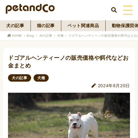
犬の記事
猫の記事
ペット関連商品
動物保護団
HOME
HOME
Blog
犬の記事
犬種
ドゴアルヘンティーノの販売価格や餌代などお
About Us
ドゴアルヘンティーノの販売価格や餌代などお
News
金まとめ
Blog
犬の記事
犬種
2024年8月20日
ペットフード事業
寄付活動