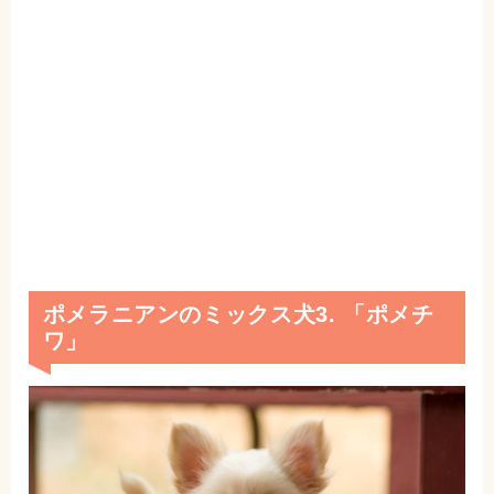
ポメラニアンのミックス犬3. 「ポメチ
ワ」