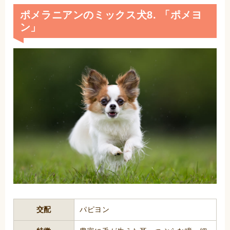
ポメラニアンのミックス犬8. 「ポメヨ
ン」
交配
パピヨン