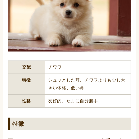
交配
チワワ
特徴
シュッとした耳、チワワよりも少し大
きい体格、低い鼻
性格
友好的、たまに自分勝手
特徴