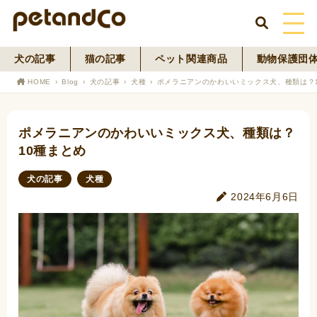
犬の記事
猫の記事
ペット関連商品
動物保護団
HOME
HOME
Blog
犬の記事
犬種
ポメラニアンのかわいいミックス犬、種類は？
About Us
ポメラニアンのかわいいミックス犬、種類は？
News
10種まとめ
Blog
犬の記事
犬種
2024年6月6日
ペットフード事業
寄付活動