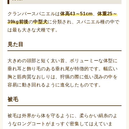
クランバースパニエルは
体高43～51cm
、
体重25～
39kg前後
の
中型犬
に分類され、スパニエル種の中で
は最も大きな犬種です。
見た目
大きめの頭部と短く太い首、ボリューミーな体型に
垂れ耳と飾り毛のある垂れ尾が特徴的です。幅広い
胸と筋肉質なおしりは、狩猟の際に低い茂みの中を
容易に動き回れるように進化したものです。
被毛
被毛は外界から体を守るように、柔らかい絹糸のよ
うなロングコートがまっすぐ密集してはえていま