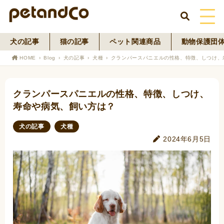
犬の記事
猫の記事
ペット関連商品
動物保護団
HOME
HOME
Blog
犬の記事
犬種
クランパースパニエルの性格、特徴、しつけ、
About Us
クランパースパニエルの性格、特徴、しつけ、
News
寿命や病気、飼い方は？
Blog
犬の記事
犬種
2024年6月5日
ペットフード事業
寄付活動