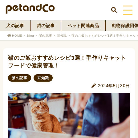
犬の記事
猫の記事
ペット関連商品
動物保護団
HOME
HOME
Blog
猫の記事
豆知識
猫のご飯おすすめレシピ3選！手作りキャッ
About Us
猫のご飯おすすめレシピ3選！手作りキャット
News
フードで健康管理！
Blog
猫の記事
豆知識
2024年5月30日
ペットフード事業
寄付活動