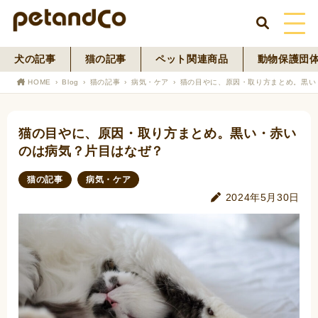
犬の記事
猫の記事
ペット関連商品
動物保護団
HOME
HOME
Blog
猫の記事
病気・ケア
猫の目やに、原因・取り方まとめ。黒い
About Us
猫の目やに、原因・取り方まとめ。黒い・赤い
News
のは病気？片目はなぜ？
Blog
猫の記事
病気・ケア
2024年5月30日
ペットフード事業
寄付活動