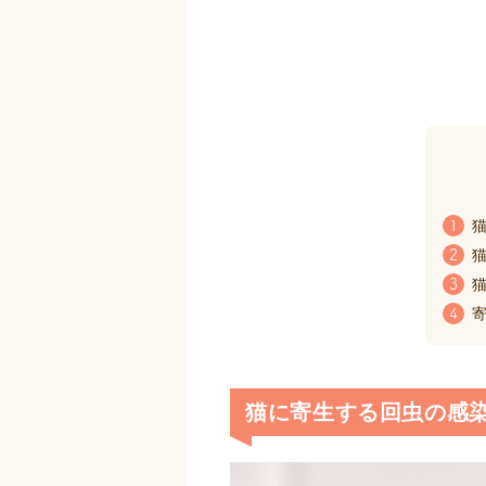
猫
1
猫
2
猫
3
寄
4
猫に寄生する回虫の感