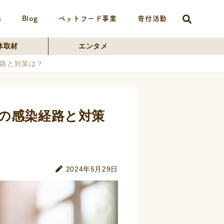
s
Blog
ペットフード事業
寄付活動
体取材
エンタメ
路と対策は？
の感染経路と対策
2024年5月29日