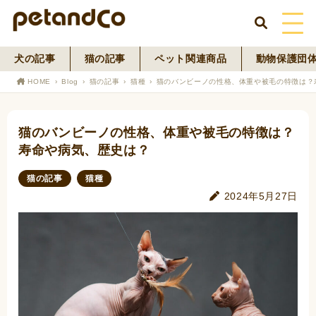
犬の記事
猫の記事
ペット関連商品
動物保護団
HOME
HOME
Blog
猫の記事
猫種
猫のバンビーノの性格、体重や被毛の特徴は？
About Us
猫のバンビーノの性格、体重や被毛の特徴は？
News
寿命や病気、歴史は？
Blog
猫の記事
猫種
2024年5月27日
ペットフード事業
寄付活動