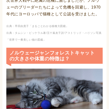
次世界大戦中に絶滅の危機に瀕しましたが、ノルウ
ェーのブリーダーたちによって危機を回避し、1970
年代にヨーロッパで猫種として公認を受けました。
出典：早田由貴子「まるごとわかる猫種大図鑑」
出典：タムシン・ピッケラル著/五十嵐友子訳/アストリッド・ハリソン写真
「世界で一番美しい猫の図鑑」
ノルウェージャンフォレストキャット
の大きさや体重の特徴は？