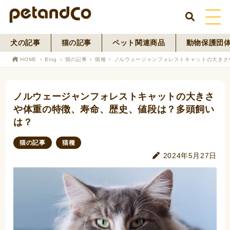
犬の記事
猫の記事
ペット関連商品
動物保護団
HOME
HOME
Blog
猫の記事
猫種
ノルウェージャンフォレストキャットの大きさ
About Us
ノルウェージャンフォレストキャットの大きさ
News
や体重の特徴、寿命、歴史、値段は？多頭飼い
は？
Blog
猫の記事
猫種
ペットフード事業
2024年5月27日
寄付活動