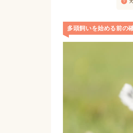
犬
9
多頭飼いを始める前の