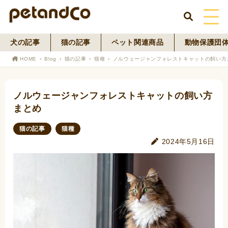
犬の記事
猫の記事
ペット関連商品
動物保護団
HOME
HOME
Blog
猫の記事
猫種
ノルウェージャンフォレストキャットの飼い方
About Us
ノルウェージャンフォレストキャットの飼い方
News
まとめ
Blog
猫の記事
猫種
2024年5月16日
ペットフード事業
寄付活動