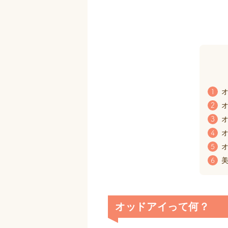
オ
1
オ
2
オ
3
オ
4
オ
5
美
6
オッドアイって何？