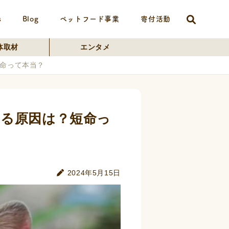
s
Blog
ペットフード事業
寄付活動
体取材
エンタメ
命って本当？
る原因は？短命っ
2024年5月15日