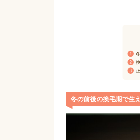
冬
1
換
2
正
3
冬の前後の換毛期で生