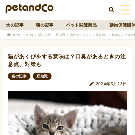
犬の記事
猫の記事
ペット関連商品
動物保護団
HOME
HOME
Blog
猫の記事
豆知識
猫があくびをする意味は？口臭があるときの
About Us
猫があくびをする意味は？口臭があるときの注
News
意点、対策も
Blog
猫の記事
豆知識
2024年5月13日
ペットフード事業
寄付活動