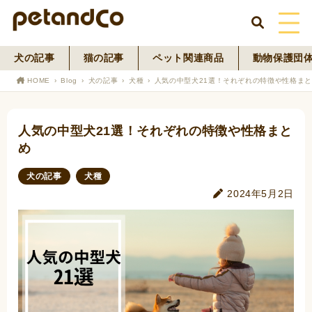
犬の記事
猫の記事
ペット関連商品
動物保護団
HOME
HOME
Blog
犬の記事
犬種
人気の中型犬21選！それぞれの特徴や性格ま
About Us
人気の中型犬21選！それぞれの特徴や性格まと
News
め
Blog
犬の記事
犬種
2024年5月2日
ペットフード事業
寄付活動