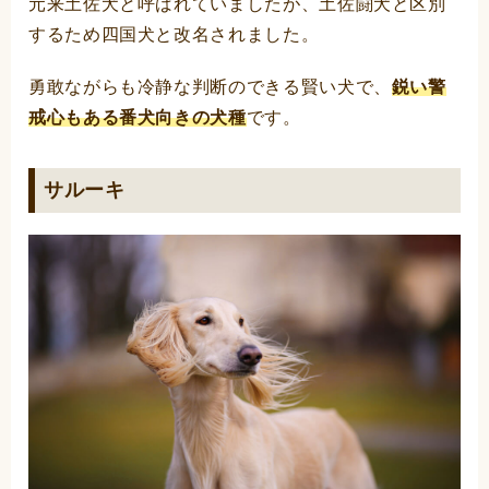
元来土佐犬と呼ばれていましたが、土佐闘犬と区別
するため四国犬と改名されました。
勇敢ながらも冷静な判断のできる賢い犬で、
鋭い警
戒心もある番犬向きの犬種
です。
サルーキ