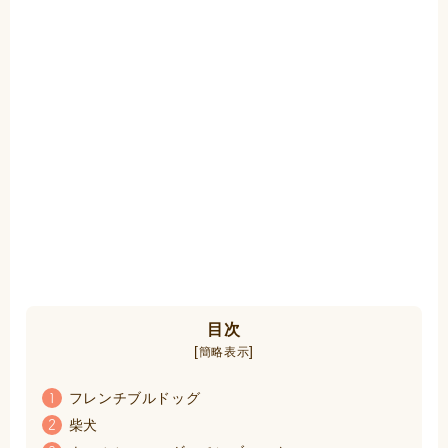
目次
[
]
簡略表示
フレンチブルドッグ
1
柴犬
2