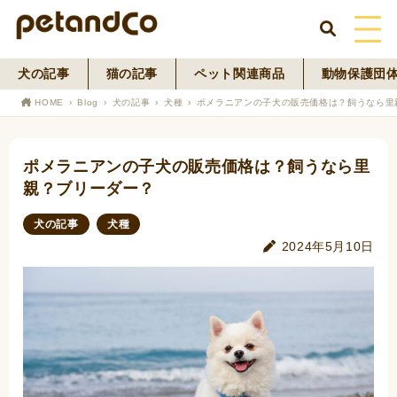
犬の記事
猫の記事
ペット関連商品
動物保護団
HOME
HOME
Blog
犬の記事
犬種
ポメラニアンの子犬の販売価格は？飼うなら里
About Us
ポメラニアンの子犬の販売価格は？飼うなら里
News
親？ブリーダー？
Blog
犬の記事
犬種
2024年5月10日
ペットフード事業
寄付活動