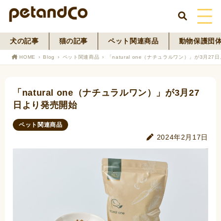
犬の記事
猫の記事
ペット関連商品
動物保護団
HOME
HOME
Blog
ペット関連商品
「natural one（ナチュラルワン）」が3月2
About Us
「natural one（ナチュラルワン）」が3月27
News
日より発売開始
Blog
ペット関連商品
2024年2月17日
ペットフード事業
寄付活動