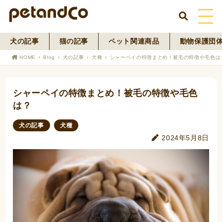
犬の記事
猫の記事
ペット関連商品
動物保護団
HOME
HOME
Blog
犬の記事
犬種
シャーペイの特徴まとめ！被毛の特徴や毛色は
About Us
シャーペイの特徴まとめ！被毛の特徴や毛色
News
は？
Blog
犬の記事
犬種
2024年5月8日
ペットフード事業
寄付活動