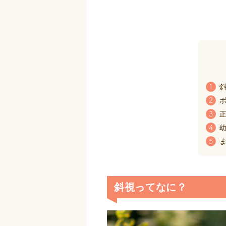
斜
1
ボ
2
正
3
幼
4
ま
5
斜視ってなに？