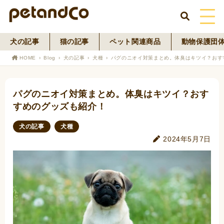
犬の記事
猫の記事
ペット関連商品
動物保護団
HOME
HOME
Blog
犬の記事
犬種
パグのニオイ対策まとめ。体臭はキツイ？おす
About Us
パグのニオイ対策まとめ。体臭はキツイ？おす
News
すめのグッズも紹介！
Blog
犬の記事
犬種
2024年5月7日
ペットフード事業
寄付活動