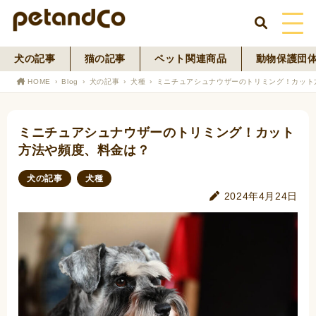
犬の記事
猫の記事
ペット関連商品
動物保護団
HOME
HOME
Blog
犬の記事
犬種
ミニチュアシュナウザーのトリミング！カット
About Us
ミニチュアシュナウザーのトリミング！カット
News
方法や頻度、料金は？
Blog
犬の記事
犬種
2024年4月24日
ペットフード事業
寄付活動