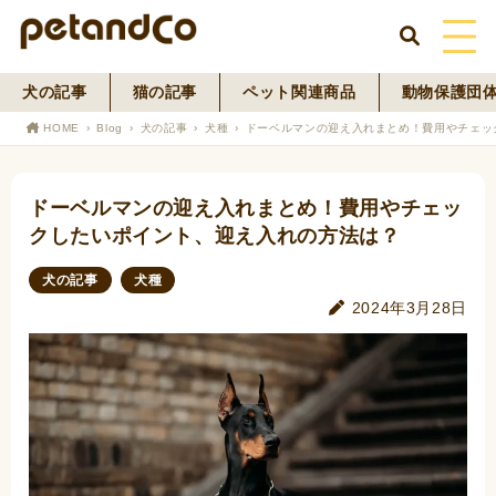
犬の記事
猫の記事
ペット関連商品
動物保護団
HOME
HOME
Blog
犬の記事
犬種
ドーベルマンの迎え入れまとめ！費用やチェッ
About Us
ドーベルマンの迎え入れまとめ！費用やチェッ
News
クしたいポイント、迎え入れの方法は？
Blog
犬の記事
犬種
2024年3月28日
ペットフード事業
寄付活動