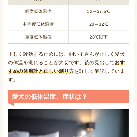
軽度低体温症
32～37.5℃
中等度低体温症
28～32℃
重度低体温症
28℃以下
正しく診断するためには、飼い主さんが正しく愛犬
の体温を測れることが大切です。後の見出しで
おす
すめの体温計と正しい測り方
を詳しく解説していま
す。
愛犬の低体温症、症状は？