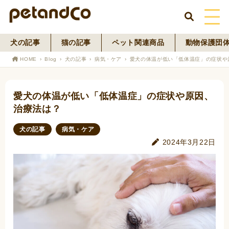
犬の記事
猫の記事
ペット関連商品
動物保護団
HOME
HOME
Blog
犬の記事
病気・ケア
愛犬の体温が低い「低体温症」の症状や
About Us
愛犬の体温が低い「低体温症」の症状や原因、
News
治療法は？
Blog
犬の記事
病気・ケア
2024年3月22日
ペットフード事業
寄付活動