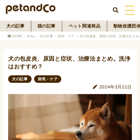
犬の記事
猫の記事
ペット関連商品
動物保護団
HOME
HOME
Blog
犬の記事
病気・ケア
犬の包皮炎、原因と症状、治療法まとめ
About Us
犬の包皮炎、原因と症状、治療法まとめ。洗浄
News
はおすすめ？
Blog
犬の記事
病気・ケア
2024年3月21日
ペットフード事業
寄付活動