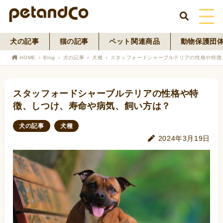
犬の記事
猫の記事
ペット関連商品
動物保護団
HOME
HOME
Blog
犬の記事
犬種
スタッフォードシャーブルテリアの性格や特徴
About Us
スタッフォードシャーブルテリアの性格や特
News
徴、しつけ、寿命や病気、飼い方は？
Blog
犬の記事
犬種
2024年3月19日
ペットフード事業
寄付活動