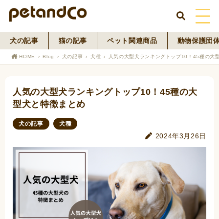
犬の記事
猫の記事
ペット関連商品
動物保護団
HOME
HOME
Blog
犬の記事
犬種
人気の大型犬ランキングトップ10！45種の大
About Us
人気の大型犬ランキングトップ10！45種の大
News
型犬と特徴まとめ
Blog
犬の記事
犬種
2024年3月26日
ペットフード事業
寄付活動