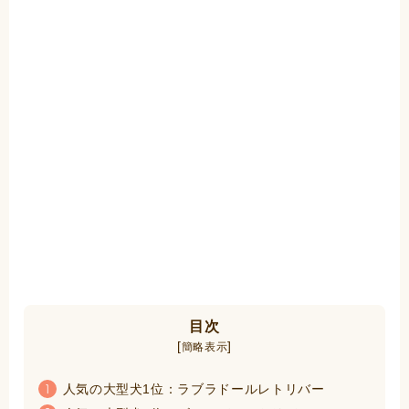
目次
[
]
簡略表示
人気の大型犬1位：ラブラドールレトリバー
1