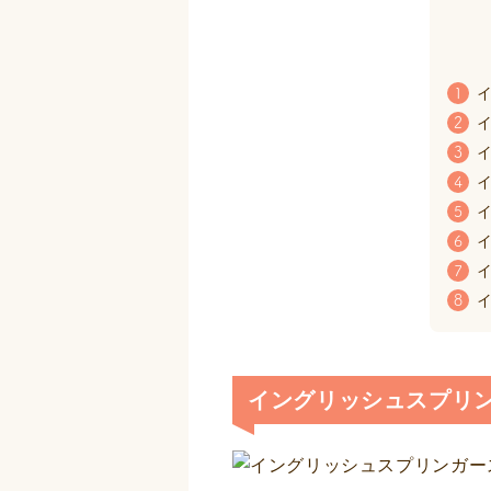
イ
1
イ
2
イ
3
イ
4
イ
5
イ
6
イ
7
イ
8
イングリッシュスプリ