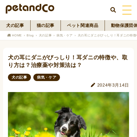
犬の記事
猫の記事
ペット関連商品
動物保護団
HOME
HOME
Blog
犬の記事
病気・ケア
犬の耳にダニがびっしり！耳ダニの特徴
About Us
犬の耳にダニがびっしり！耳ダニの特徴や、取
News
り方は？治療薬や対策法は？
Blog
犬の記事
病気・ケア
2024年3月14日
ペットフード事業
寄付活動