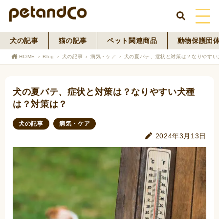
犬の記事
猫の記事
ペット関連商品
動物保護団
HOME
HOME
Blog
犬の記事
病気・ケア
犬の夏バテ、症状と対策は？なりやすい
About Us
犬の夏バテ、症状と対策は？なりやすい犬種
News
は？対策は？
Blog
犬の記事
病気・ケア
2024年3月13日
ペットフード事業
寄付活動