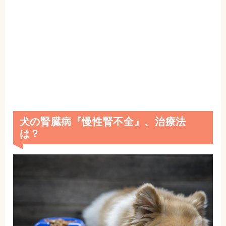
犬の腎臓病『慢性腎不全』、治療法
は？