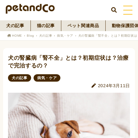
犬の記事
猫の記事
ペット関連商品
動物保護団
HOME
HOME
Blog
犬の記事
病気・ケア
犬の腎臓病「腎不全」とは？初期症状は
About Us
犬の腎臓病「腎不全」とは？初期症状は？治療
News
で完治するの？
Blog
犬の記事
病気・ケア
2024年3月11日
ペットフード事業
寄付活動