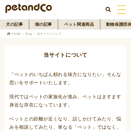
犬の記事
猫の記事
ペット関連商品
動物保護団
HOME
HOME
Blog
当サイトについて
About Us
当サイトについて
News
Blog
「ペットのいちばん頼れる味方になりたい」そんな
思いをサポートいたします。
ペットフード事業
現代ではペットの家族化が進み、ペットはますます
寄付活動
身近な存在になっています。
ペットとの距離が近くなり、話しかけてみたり、悩
みを相談してみたり、単なる「ペット」ではなく、