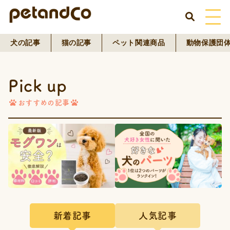
犬の記事
猫の記事
ペット関連商品
動物保護団
HOME
Pick up
About Us
おすすめの記事
News
Blog
ペットフード事業
寄付活動
新着記事
人気記事