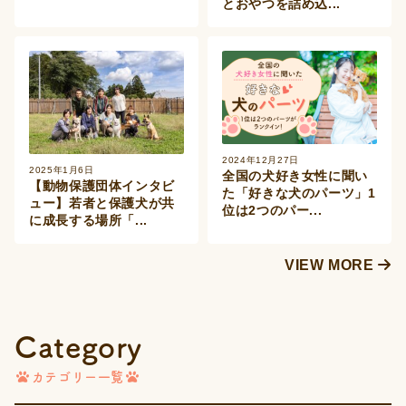
とおやつを詰め込...
2024年12月27日
2025年1月6日
全国の犬好き女性に聞い
【動物保護団体インタビ
た「好きな犬のパーツ」1
ュー】若者と保護犬が共
位は2つのパー...
に成長する場所「...
VIEW MORE
Category
カテゴリー一覧