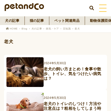
犬の記事
猫の記事
ペット関連商品
動物保護団
HOME
HOME
Blog
犬の記事
病気・ケア
豆知識
老犬
About Us
老犬
News
Blog
2024年5月30日
老犬の飼い方まとめ！食事や散
歩、トイレ、気をつけたい病気
ペットフード事業
は？
寄付活動
2024年5月30日
老犬のトイレのしつけ！方法や
注意点は？粗相をしてしまう時